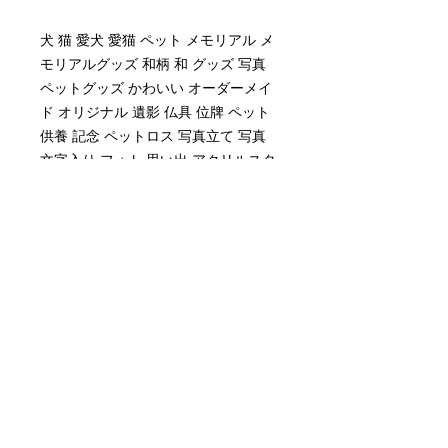
犬 猫 愛犬 愛猫 ペット メモリアル メ
モリアルグッズ 和柄 和 グッズ 写真
ペットグッズ かわいい オーダーメイ
ド オリジナル 遺影 仏具 位牌 ペット
供養 記念 ペットロス 写真立て 写真
文字入り フォト 思い出 アクリルスタ
ンド
Savoia（サボイア）
連絡先:
Email:
mori@savoia.co.jp
〒492-8441
愛知県稲沢市福島町中浦59-1