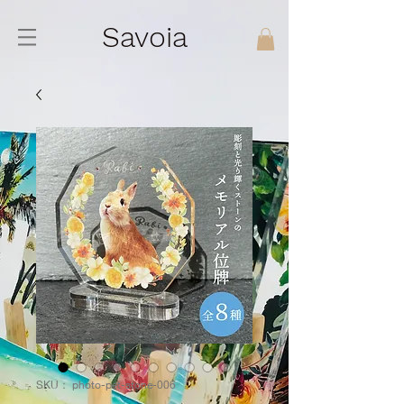
Savoia
SKU： photo-pet-stone-006