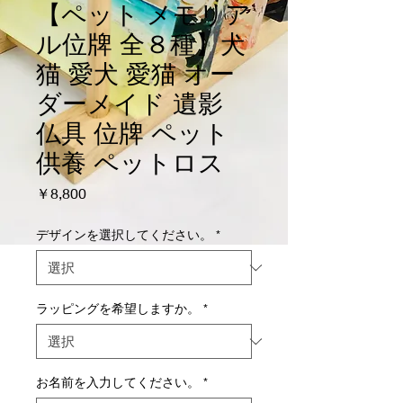
【ペット メモリア
ル位牌 全８種】犬
猫 愛犬 愛猫 オー
ダーメイド 遺影
仏具 位牌 ペット
供養 ペットロス
価
￥8,800
格
デザインを選択してください。
*
ラッピングを希望しますか。
*
お名前を入力してください。
*