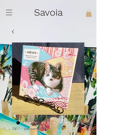
Savoia
SKU： pet-panel-002