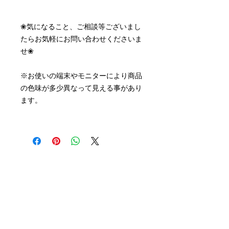
❀気になること、ご相談等ございまし
たらお気軽にお問い合わせくださいま
せ❀
※お使いの端末やモニターにより商品
の色味が多少異なって見える事があり
ます。
連絡先:
Email:
mori@savoia.co.jp
〒492-8441
愛知県稲沢市福島町中浦59-1