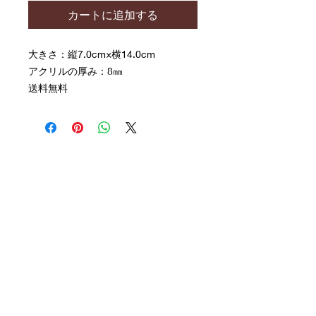
カートに追加する
大きさ：縦7.0cm×横14.0cm
アクリルの厚み：8㎜
送料無料
連絡先:
Email:
mori@savoia.co.jp
〒492-8441
愛知県稲沢市福島町中浦59-1
​お問い合わせ:
お名前