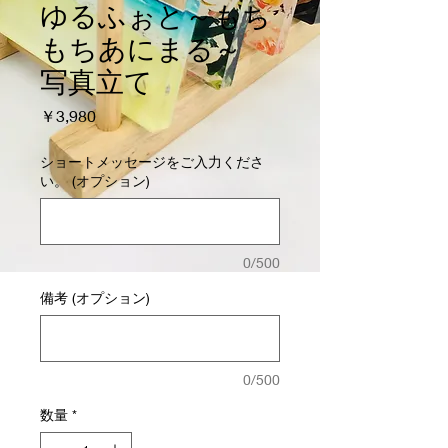
ゆるふぉと～もち
もちあにまる～
写真立て
価
￥3,980
格
ショートメッセージをご入力くださ
い。 (オプション)
0/500
備考 (オプション)
0/500
数量
*