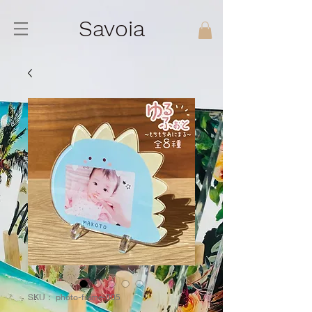
Savoia
SKU： photo-frame-005