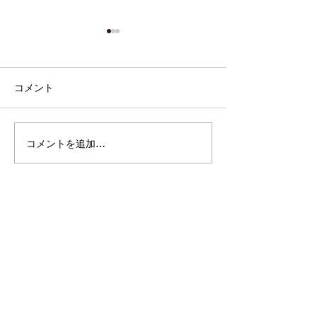
コメント
2022.03.17 記念品
コメントを追加…
2021.07.21
ー表札
連絡先:
Email:
mori@savoia.co.jp
〒492-8441
愛知県稲沢市福島町中浦59-1
​お問い合わせ: