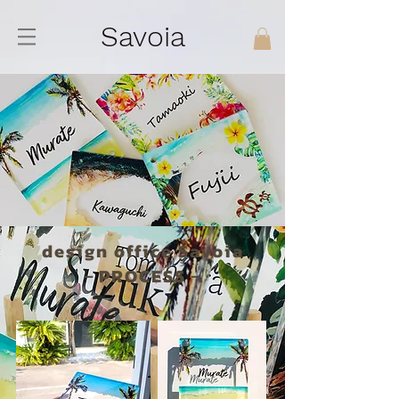
Savoia
design office Savoia
​－PROCESS－