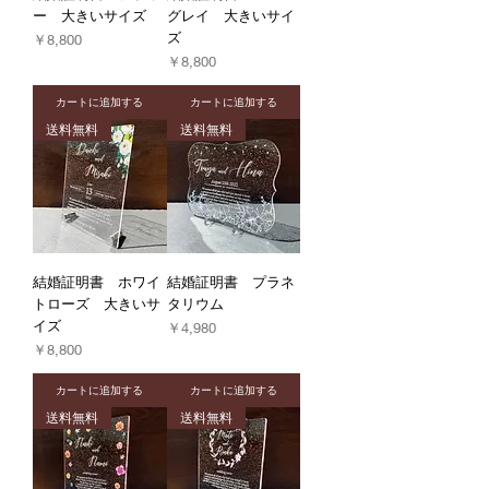
ー 大きいサイズ
グレイ 大きいサイ
ズ
価格
￥8,800
価格
￥8,800
カートに追加する
カートに追加する
送料無料
送料無料
結婚証明書 ホワイ
結婚証明書 プラネ
トローズ 大きいサ
タリウム
イズ
価格
￥4,980
価格
￥8,800
カートに追加する
カートに追加する
送料無料
送料無料