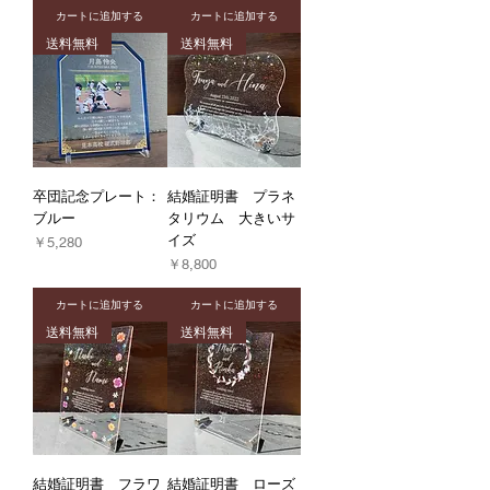
カートに追加する
カートに追加する
送料無料
送料無料
卒団記念プレート：
結婚証明書 プラネ
ブルー
タリウム 大きいサ
イズ
価格
￥5,280
価格
￥8,800
カートに追加する
カートに追加する
送料無料
送料無料
結婚証明書 フラワ
結婚証明書 ローズ